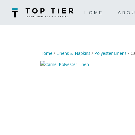
HOME
ABO
Home
/
Linens & Napkins
/
Polyester Linens
/ Ca