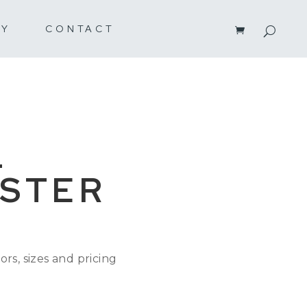
RY
CONTACT
L
STER
ors, sizes and pricing