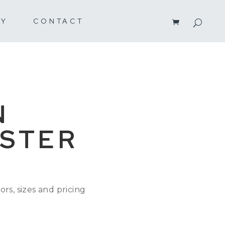
RY
CONTACT
N
STER
ors, sizes and pricing