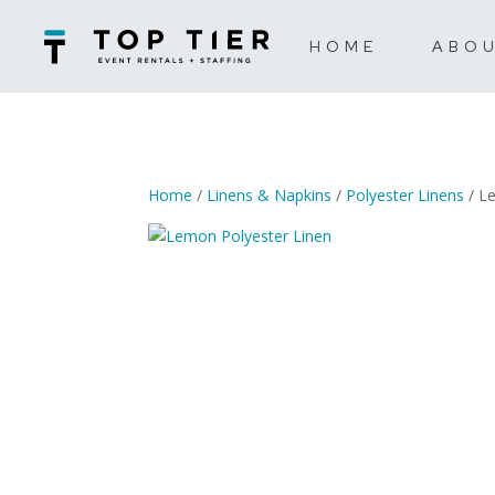
HOME
ABO
Home
/
Linens & Napkins
/
Polyester Linens
/ L