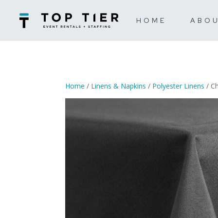
HOME
ABO
Home
/
Linens & Napkins
/
Polyester Linens
/ Ch