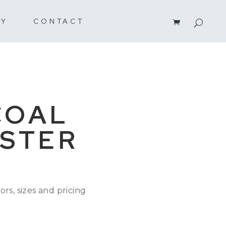
RY
CONTACT
COAL
STER
ors, sizes and pricing